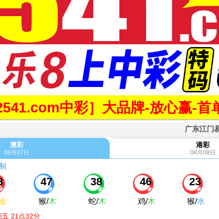
2541.com中彩］大品牌-放心赢-
广东江门易记
澳彩
港彩
08月07日
08月08日
制
3
47
38
46
23
金
猴
/
木
蛇
/
木
鸡
/
木
猴
/
水
期
五
21点32分