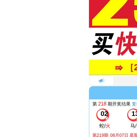
［
第
218
期
开奖结果
复
02
1
蛇
/
火
马
/
第219期
08
月
07
日 星