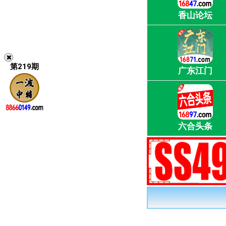
香山论坛
✖️
第
219
期
广东江门
六合头条