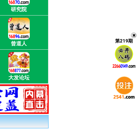
研究院
✖️
第
219
期
曾道人
大发论坛