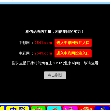
相信品牌的力量，相信集团的实力！
中彩网 ：
2541.com
进入中彩网投注入口
中彩网 ：
2541.com
进入中彩网投注入口
搅珠直播开播时间为晚上 21:32 (北京时间)，敬请查看
点击刷新