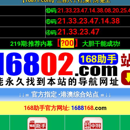
【16871.com】三百六十行,澳门才是王
21.33.23.47.14.38.08.20.25.
⑩码:
21.33.23.47.14.38
⑥码:
21.33.23.47
④码:
【
?00
】
219期:推荐内幕
大胆干能成功!
↓↓≌ 官方指定 •
港澳综合站点 ≌↓↓
168助手官方网址:
1688
168
.com