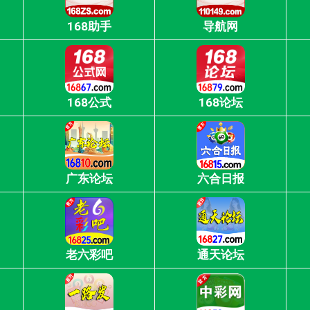
168助手
导航网
168公式
168论坛
广东论坛
六合日报
老六彩吧
通天论坛