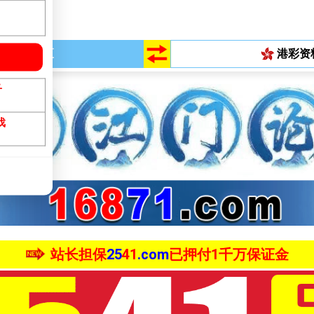
澳彩资料区
港彩资
子
戏
站长担保
25
41
.com
已押付1千万保证金