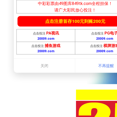
中彩彩票由49图库849tk.com全程担保！
请广大彩民放心投注！
额客户
备！点
点击注册首存100元到账200元
PA视讯
PG电
点击投注
点击投注
20009
.com
20009
.com
捕鱼游戏
棋牌游
点击投注
点击投注
20009
.com
20009
.com
博彩必备！值得选择！真正的大额无忧！
关闭
不再提醒