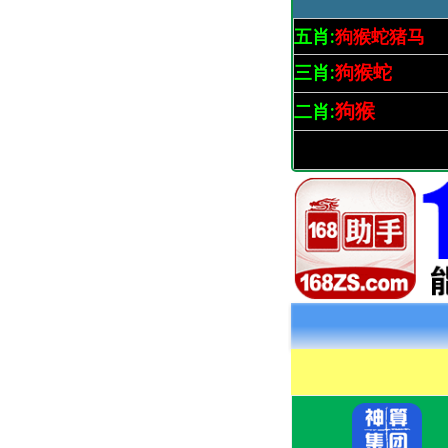
五肖:
狗猴蛇猪马
三肖:
狗猴蛇
狗猴
二肖: